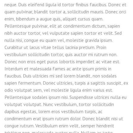
neque. Duis eleifend ligula id tortor finibus faucibus. Donec et
quam pulvinar, blandit tortor a, sollicitudin mauris. Donec orci
enim, bibendum a augue quis, aliquet cursus quam.
Pellentesque pulvinar, elit at condimentum dictum, sapien
nibh auctor tortor, vel vulputate sapien tortor et velit. Sed
nulla nisi, congue eu quam vel, molestie gravida ipsum.
Curabitur ut lacus vitae tellus lacinia pretium. Proin
vestibulum sollicitudin tortor, quis auctor mi rutrum non.
Donec non eros eget purus lobortis imperdiet ac vitae est.
Interdum et malesuada fames ac ante ipsum primis in
faucibus. Duis ultricies mi sed lorem blandit, non sodales
sapien fermentum. Donec ultricies, turpis a sagittis suscipit, ex
odio volutpat sem, vel molestie ligula enim varius est.
Pellentesque sodales ipsum nisi. Suspendisse ultrices nulla eu
volutpat volutpat. Nunc vestibulum, tortor sollicitudin
dapibus egestas, lorem eros vestibulum turpis, ac
condimentum erat ipsum rutrum dolor. Donec blandit nisi ut
congue rutrum. Vestibulum enim velit, semper hendrerit
tristique non, malesuada auctor nulla. Nullam ac justo