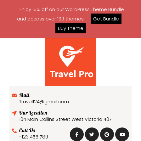
Enjoy 15% off on our WordPress Theme Bundle
and access over 199 themes.
Get Bundle
Buy Theme
Mail
Travel124@gmail.com
Our Location
104 Main Collins Street West Victoria 407
Call Us
-123 456 789