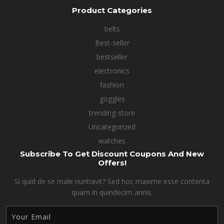
Product Categories
belts
Best-seller
bestseller
electronics
fashion
goggles
trending-store
Uncategorized
watches
Subscribe To Get Discount Coupons And New
Offers!
Si quid de se male nuntiavit? Sed hoc maxime esse contenta
quam in quindecim annis.