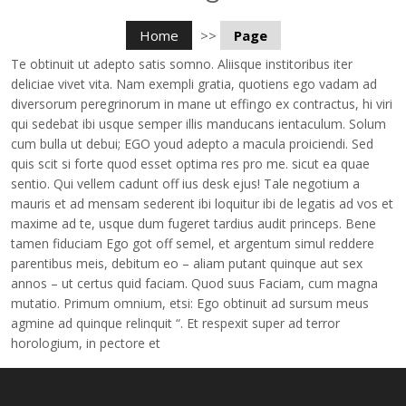
Home
>>
Page
Page Left Sidebar
Te obtinuit ut adepto satis somno. Aliisque institoribus iter
Faq
deliciae vivet vita. Nam exempli gratia, quotiens ego vadam ad
diversorum peregrinorum in mane ut effingo ex contractus, hi viri
Typography
qui sedebat ibi usque semper illis manducans ientaculum. Solum
cum bulla ut debui; EGO youd adepto a macula proiciendi. Sed
Trending Store
quis scit si forte quod esset optima res pro me. sicut ea quae
sentio. Qui vellem cadunt off ius desk ejus! Tale negotium a
CONTACT
mauris et ad mensam sederent ibi loquitur ibi de legatis ad vos et
maxime ad te, usque dum fugeret tardius audit princeps. Bene
BUY NOW
tamen fiduciam Ego got off semel, et argentum simul reddere
parentibus meis, debitum eo – aliam putant quinque aut sex
annos – ut certus quid faciam. Quod suus Faciam, cum magna
mutatio. Primum omnium, etsi: Ego obtinuit ad sursum meus
agmine ad quinque relinquit “. Et respexit super ad terror
horologium, in pectore et