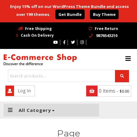
Enjoy 15% off on our WordPress Theme Bundle and access
over 199 themes.
Get Bundle
Buy Theme
HOME
Free Shipping
Free Return
Cash On Delivery
9876543210
BLOG
Blog With No Sidebar
Blog Left Sidebar
Blog Right Sidebar
Log In
0 items -
$
0.00
SHOP
PAGE
All Catogery
Page
Page
Page Right Sidebar