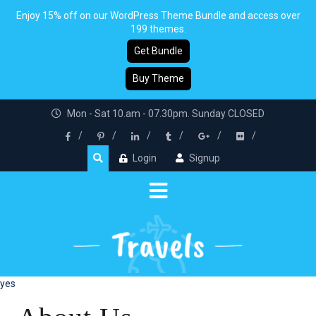
Enjoy 15% off on our WordPress Theme Bundle and access over
199 themes.
Get Bundle
Buy Theme
Mon - Sat 10.am - 07.30pm. Sunday CLOSED
Login
Signup
yes